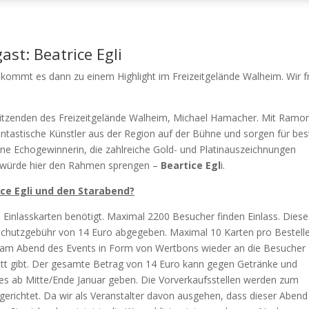
st: Beatrice Egli
mmt es dann zu einem Highlight im Freizeitgelände Walheim. Wir freu
itzenden des Freizeitgelände Walheim, Michael Hamacher. Mit Ramo
ntastische Künstler aus der Region auf der Bühne und sorgen für bes
ine Echogewinnerin, die zahlreiche Gold- und Platinauszeichnungen
ise würde hier den Rahmen sprengen –
Beartice Egl
i.
ce Egli und den Starabend?
inlasskarten benötigt. Maximal 2200 Besucher finden Einlass. Diese
 Schutzgebühr von 14 Euro abgegeben. Maximal 10 Karten pro Bestelle
 am Abend des Events in Form von Wertbons wieder an die Besucher
ritt gibt. Der gesamte Betrag von 14 Euro kann gegen Getränke und
 es ab Mitte/Ende Januar geben. Die Vorverkaufsstellen werden zum
erichtet. Da wir als Veranstalter davon ausgehen, dass dieser Abend