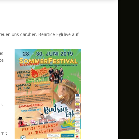
en uns darüber, Beartice Egli live auf
na
,
te
r.
 mit