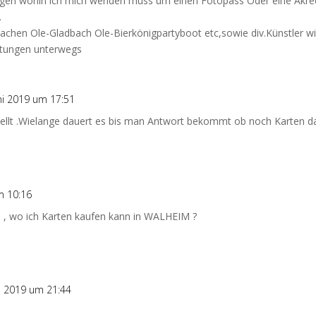
ragen wohin ich mich wenden muss um einen Fotopass Oder eine Akre
.
Aachen Ole-Gladbach Ole-Bierkönigpartyboot etc,sowie div.Künstler wi
ltungen unterwegs
ni 2019 um 17:51
tellt .Wielange dauert es bis man Antwort bekommt ob noch Karten da
m 10:16
n , wo ich Karten kaufen kann in WALHEIM ?
i 2019 um 21:44