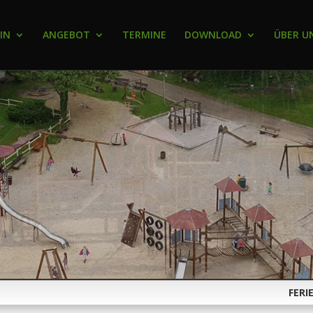
IN
ANGEBOT
TERMINE
DOWNLOAD
ÜBER U
FERIENSPIEL