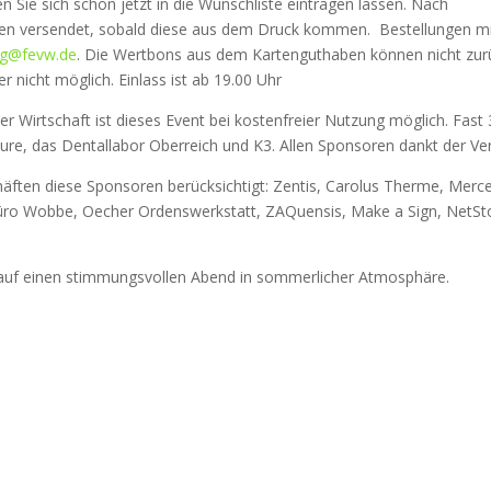
nen Sie sich schon jetzt in die Wunschliste eintragen lassen. Nach
ten versendet, sobald diese aus dem Druck kommen. Bestellungen m
g@fevw.de
. Die Wertbons aus dem Kartenguthaben können nicht zu
er nicht möglich. Einlass ist ab 19.00 Uhr
r Wirtschaft ist dieses Event bei kostenfreier Nutzung möglich. Fast
e, das Dentallabor Oberreich und K3. Allen Sponsoren dankt der Vere
häften diese Sponsoren berücksichtigt: Zentis, Carolus Therme, Mer
büro Wobbe, Oecher Ordenswerkstatt, ZAQuensis, Make a Sign, NetSt
 auf einen stimmungsvollen Abend in sommerlicher Atmosphäre.